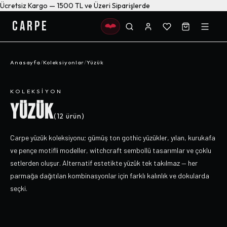
Ücretsiz Kargo — 1500 TL ve Üzeri Siparişlerde
CARPE
Anasayfa
/
Koleksiyonlar
/
Yüzük
KOLEKSIYON
YÜZÜK
(
12
ürün)
Carpe yüzük koleksiyonu; gümüş ton gothic yüzükler, yılan, kurukafa
ve pençe motifli modeller, witchcraft sembollü tasarımlar ve çoklu
setlerden oluşur. Alternatif estetikte yüzük tek takılmaz — her
parmağa dağıtılan kombinasyonlar için farklı kalınlık ve dokularda
seçki.