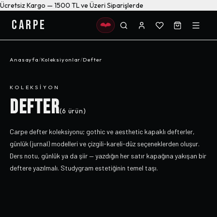
Ücretsiz Kargo — 1500 TL ve Üzeri Siparişlerde
CARPE
Anasayfa
/
Koleksiyonlar
/
Defter
KOLEKSIYON
DEFTER
(
6
ürün)
Carpe defter koleksiyonu; gothic ve aesthetic kapaklı defterler,
günlük (jurnal) modelleri ve çizgili-kareli-düz seçeneklerden oluşur.
Ders notu, günlük ya da şiir — yazdığın her satır kapağına yakışan bir
deftere yazılmalı. Studygram estetiğinin temel taşı.