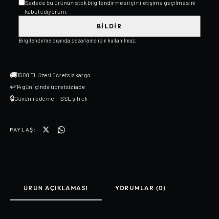
Sadece bu ürünün stok bilgilendirmesi için iletişime geçilmesini
kabul ediyorum.
BILDIR
Bilgilendirme dışında pazarlama için kullanılmaz.
🚚
1500 TL üzeri ücretsiz kargo
↩
14 gün içinde ücretsiz iade
🔒
Güvenli ödeme — SSL şifreli
PAYLAŞ:
ÜRÜN AÇIKLAMASI
YORUMLAR (0)