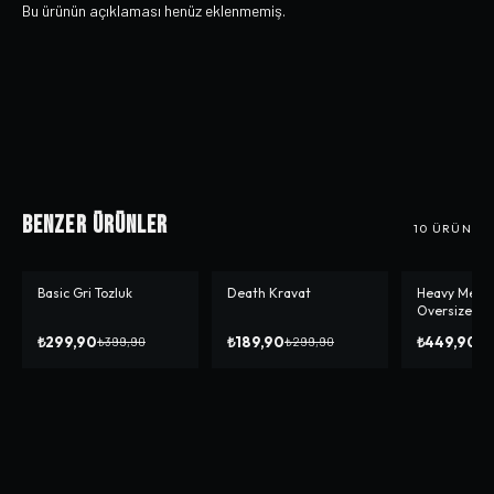
Bu ürünün açıklaması henüz eklenmemiş.
Benzer Ürünler
10
ÜRÜN
Basic Gri Tozluk
Death Kravat
Heavy Meow
-%
25
-%
37
-%
10
Oversize T-s
₺299,90
₺189,90
₺449,90
₺399,90
₺299,90
₺4