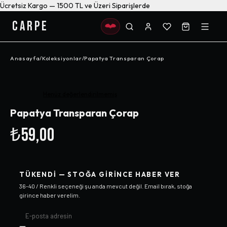
Ücretsiz Kargo — 1500 TL ve Üzeri Siparişlerde
CARPE
Anasayfa
/
Koleksiyonlar
/
Papatya Transparan Çorap
Henüz değerlendirilmemiş
Papatya Transparan Çorap
₺59,00
TÜKENDI — STOĞA GIRINCE HABER VER
36-40 / Renkli
seçeneği şu anda mevcut değil. Email bırak, stoğa
girince haber verelim.