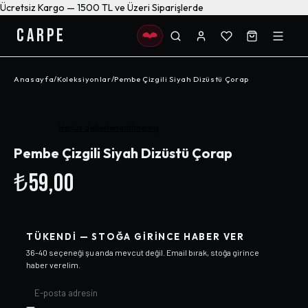
Ücretsiz Kargo — 1500 TL ve Üzeri Siparişlerde
CARPE
Anasayfa
/
Koleksiyonlar
/
Pembe Çizgili Siyah Dizüstü Çorap
Henüz değerlendirilmemiş
Pembe Çizgili Siyah Dizüstü Çorap
₺59,00
TÜKENDI — STOĞA GIRINCE HABER VER
36-40
seçeneği şu anda mevcut değil. Email bırak, stoğa girince
haber verelim.