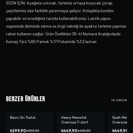
SİZİN İÇİN; Ayağınızı ısıtıcak, farkınızı ortaya koyucak çorap
çeşitlerimiz size farklılık yaratmaya geliyor. Kolaylıkla kombin
yapabilir ve istediğiniz tarzda kullanabilirsiniz. Lastik yapısı
sayesinde dizinizde sıkma ve örgü tekniği ile ayakta terleme yapmaz
rahat kullanım sağlar. Ürün Özellikleri 36-41 Numara Aralığındadır.
Kumaş Türü %80 Pamuk %17 Poliamide %3 Elastan
Benzer Ürünler
10
ÜRÜN
Basic Gri Tozluk
Heavy Meowtal
Siyah Meowta
-%
25
-%
10
-%
10
Oversize T-shirt
Oversize T-s
₺299,90
₺449,90
₺449,90
₺399,90
₺499,90
₺4