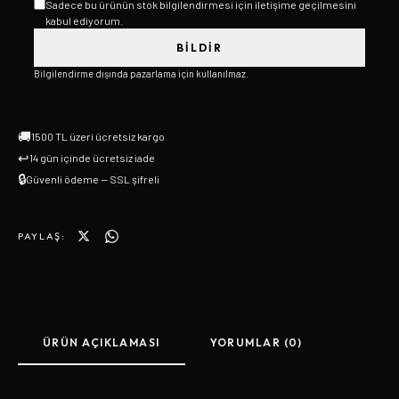
Sadece bu ürünün stok bilgilendirmesi için iletişime geçilmesini
kabul ediyorum.
BILDIR
Bilgilendirme dışında pazarlama için kullanılmaz.
🚚
1500 TL üzeri ücretsiz kargo
↩
14 gün içinde ücretsiz iade
🔒
Güvenli ödeme — SSL şifreli
PAYLAŞ:
ÜRÜN AÇIKLAMASI
YORUMLAR (0)