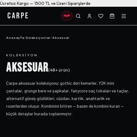
Ücretsiz Kargo — 1500 TL ve Üzeri Siparişlerde
CARPE
Anasayfa
/
Koleksiyonlar
/
Aksesuar
KOLEKSIYON
AKSESUAR
(
48+
ürün)
Carpe aksesuar koleksiyonu; gothic deri kemerler, Y2K mini
çantalar, grunge bere ve şapkalar, fairycore saç tokaları ve taçlar,
alternatif güneş gözlükleri, cüzdan, kartlık, anahtarlık ve
rozetlerden oluşur. Kombinini bitiren — bazen de kombini kuran —
küçük detaylar burada toplanmıştır.