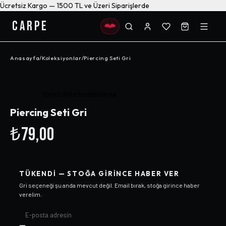
Ücretsiz Kargo — 1500 TL ve Üzeri Siparişlerde
CARPE
Anasayfa
/
Koleksiyonlar
/
Piercing Seti Gri
Henüz değerlendirilmemiş
Piercing Seti Gri
₺79,00
TÜKENDI — STOĞA GIRINCE HABER VER
Gri
seçeneği şu anda mevcut değil. Email bırak, stoğa girince haber
verelim.