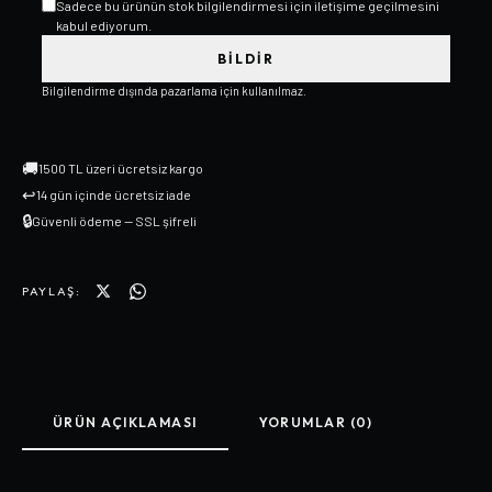
Sadece bu ürünün stok bilgilendirmesi için iletişime geçilmesini
kabul ediyorum.
BILDIR
Bilgilendirme dışında pazarlama için kullanılmaz.
🚚
1500 TL üzeri ücretsiz kargo
↩
14 gün içinde ücretsiz iade
🔒
Güvenli ödeme — SSL şifreli
PAYLAŞ:
ÜRÜN AÇIKLAMASI
YORUMLAR (0)