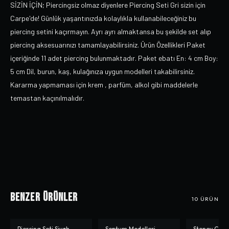
SİZİN İÇİN; Piercingsiz olmaz diyenlere Piercing Seti Gri sizin için
Carpe'de! Günlük yaşantınızda kolaylıkla kullanabileceğiniz bu
piercing setini kaçırmayın. Ayrı ayrı almaktansa bu şekilde set alıp
piercing aksesuarınızı tamamlayabilirsiniz. Ürün Özellikleri Paket
içeriğinde 11 adet piercing bulunmaktadır. Paket ebatı En: 4 cm Boy:
5 cm Dil, burun, kaş, kulağınıza uygun modelleri takabilirsiniz.
Kararma yapmaması için krem , parfüm, alkol gibi maddelerle
temastan kaçınılmalıdır.
Benzer Ürünler
10
ÜRÜN
Piercing Seti Siyah
Septum Modelleri
Stoney Cat P