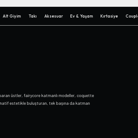
Alt Giyim
Takı
Aksesuar
Ev & Yaşam
Kırtasiye
Coupl
paran üstler, fairycore katmanlı modeller, coquette
ernatif estetikle buluşturan, tek başına da katman