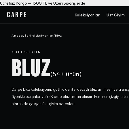
Ücretsiz Kargo — 1500 TL ve Üzeri Siparişlerde
CARPE
Koleksiyonlar
Üst Giyim
Anasayfa
/
Koleksiyonlar
/
Bluz
KOLEKSIYON
BLUZ
(
54+
ürün)
Carpe bluz koleksiyonu; gothic dantel detaylı bluzlar, mesh ve trans
fiyonklu parçalar ve Y2K crop bluzlardan oluşur. Feminen çizgiyi alt
olarak da çalışan üst giyim parçaları.