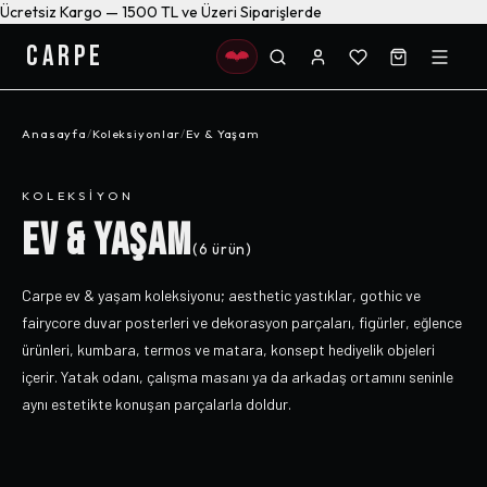
Ücretsiz Kargo — 1500 TL ve Üzeri Siparişlerde
CARPE
Anasayfa
/
Koleksiyonlar
/
Ev & Yaşam
KOLEKSIYON
EV & YAŞAM
(
6
ürün)
Carpe ev & yaşam koleksiyonu; aesthetic yastıklar, gothic ve
fairycore duvar posterleri ve dekorasyon parçaları, figürler, eğlence
ürünleri, kumbara, termos ve matara, konsept hediyelik objeleri
içerir. Yatak odanı, çalışma masanı ya da arkadaş ortamını seninle
aynı estetikte konuşan parçalarla doldur.