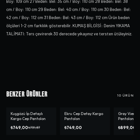
Boy: 109 cm 27 Beden: Bel: 35 cm / Boy: 110 cm 28 Beden: Bel: 38
cm / Boy: 110 cm 29 Beden: Bel: 40 cm / Boy: 110 cm 30 Beden: Bel:
42 cm / Boy: 112 cm 31 Beden: Bel: 43 cm / Boy: 112 cm Ürün beden
ölçüleri 1-2 cm farklılık gösterebilir. KUMAŞ BİLGİSİ: Denim YIKAMA
TALİMATI: Ters çevirerek 30 derecede yıkayınız ve tersten ütüleyiniz.
Benzer Ürünler
10
ÜRÜN
Kuşgözü İp Detaylı
Ekru Cep Detay Kargo
Gray Vien K
-%
5
-%
3
Kargo Cep Pantolon
Pantolon
Pantolon
₺749,00
₺749,00
₺899,00
₺791,87
₺9