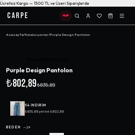
Ücretsiz Kargo — 1500 TL ve Üzeri Siparişlerde
CARPE
Anasayfa
/
Koleksiyonlar
/
Purple Design Pantolon
-%
4
Henüz değerlendirilmemiş
Purple Design Pantolon
₺802,89
₺835,89
%
4
INDIRIM
₺835,89
yerine
₺802,89
BEDEN
—
29