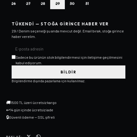
26
27
28
29
30
31
TÜKENDI — STOĞA GIRINCE HABER VER
29 / Denim
seçeneği şu anda mevcut değil. Email bırak, stoğa girince
haber verelim.
Sadece bu ürünün stok bilgilendirmesi için iletişime geçilmesini
kabul ediyorum.
BILDIR
Bilgilendirme dışında pazarlama için kullanılmaz.
🚚
1500 TL üzeri ücretsiz kargo
↩
14 gün içinde ücretsiz iade
🔒
Güvenli ödeme — SSL şifreli
PAYLAŞ: