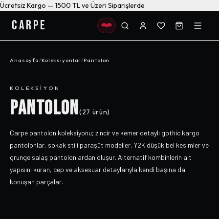
Ücretsiz Kargo — 1500 TL ve Üzeri Siparişlerde
CARPE
Anasayfa
/
Koleksiyonlar
/
Pantolon
KOLEKSIYON
PANTOLON
(
27
ürün)
Carpe pantolon koleksiyonu; zincir ve kemer detaylı gothic kargo
pantolonlar, sokak stili paraşüt modeller, Y2K düşük bel kesimler ve
grunge salaş pantolonlardan oluşur. Alternatif kombinlerin alt
yapısını kuran, cep ve aksesuar detaylarıyla kendi başına da
konuşan parçalar.