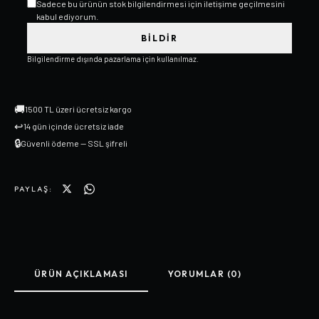
Sadece bu ürünün stok bilgilendirmesi için iletişime geçilmesini
kabul ediyorum.
BILDIR
Bilgilendirme dışında pazarlama için kullanılmaz.
🚚
1500 TL üzeri ücretsiz kargo
↩
14 gün içinde ücretsiz iade
🔒
Güvenli ödeme — SSL şifreli
PAYLAŞ:
ÜRÜN AÇIKLAMASI
YORUMLAR (0)