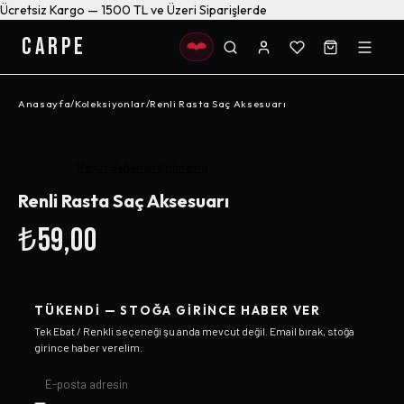
Ücretsiz Kargo — 1500 TL ve Üzeri Siparişlerde
CARPE
Anasayfa
/
Koleksiyonlar
/
Renli Rasta Saç Aksesuarı
Henüz değerlendirilmemiş
Renli Rasta Saç Aksesuarı
₺59,00
TÜKENDI — STOĞA GIRINCE HABER VER
Tek Ebat / Renkli
seçeneği şu anda mevcut değil. Email bırak, stoğa
girince haber verelim.