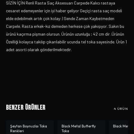
SİZİN İÇİN Renli Rasta Saç Aksesuarı Carpede Kalıcı rastaya
cesaret edemeyenler için iyi haber geliyor Geçiçi rasta saç modeli
elde edebilmek artık çok kolay:) Sende Zaman Kaybetmeden
Carpele. Rasta erkek-kız demeden herkese çok yakışıyor. Sakın bu
ürünü kaçırma pişman olursun. Ürünün uzunluğu ; 42 cm dir .Ürünün
Özelliği kolayca takılıp çıkarılabilir ucunda tel toka sayesinde. Ürün 1
adet asorti olarak gönderilmektedir.
Benzer Ürünler
4
ÜRÜN
Şeytan Boynuzlaı Toka
Black Metal Butterfly
Black Metal 
-%
26
-%
41
Renkleri
Toka