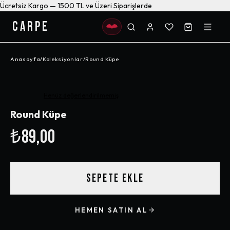
Ücretsiz Kargo — 1500 TL ve Üzeri Siparişlerde
CARPE
Anasayfa
/
Koleksiyonlar
/
Round Küpe
Henüz değerlendirilmemiş
Round Küpe
₺89,00
SEPETE EKLE
HEMEN SATIN AL