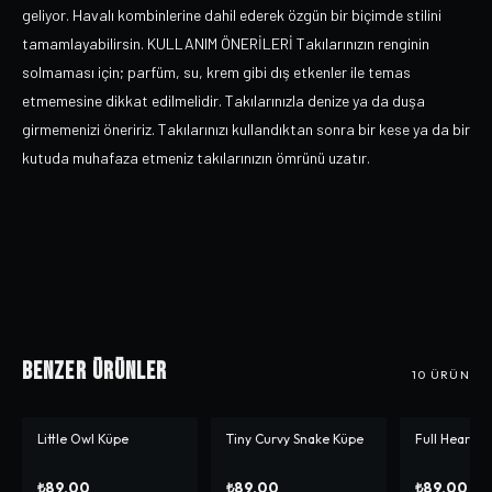
geliyor. Havalı kombinlerine dahil ederek özgün bir biçimde stilini
tamamlayabilirsin. KULLANIM ÖNERİLERİ Takılarınızın renginin
solmaması için; parfüm, su, krem gibi dış etkenler ile temas
etmemesine dikkat edilmelidir. Takılarınızla denize ya da duşa
girmemenizi öneririz. Takılarınızı kullandıktan sonra bir kese ya da bir
kutuda muhafaza etmeniz takılarınızın ömrünü uzatır.
Benzer Ürünler
10
ÜRÜN
Little Owl Küpe
Tiny Curvy Snake Küpe
Full Heart K
₺89,00
₺89,00
₺89,00