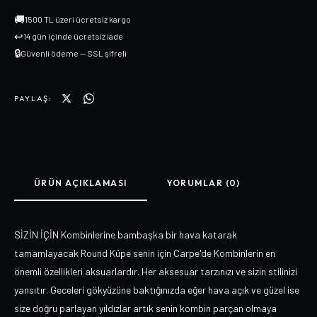
🚚
1500 TL üzeri ücretsiz kargo
↩
14 gün içinde ücretsiz iade
🔒
Güvenli ödeme — SSL şifreli
PAYLAŞ:
ÜRÜN AÇIKLAMASI
YORUMLAR (0)
SİZİN İÇİN Kombinlerine bambaşka bir hava katarak
tamamlayacak Round Küpe senin için Carpe'de Kombinlerin en
önemli özellikleri aksuarlardır. Her aksesuar tarzınızı ve sizin stilinizi
yansıtır. Geceleri gökyüzüne baktığınızda eğer hava açık ve güzel ise
size doğru parlayan yıldızlar artık senin kombin parçan olmaya