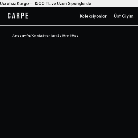
Ücretsiz Kargo — 1500 TL ve Üzeri Siparişlerde
CARPE
Koleksiyonlar
Üst Giyim
Anasayfa
/
Koleksiyonlar
/
Satürn Küpe