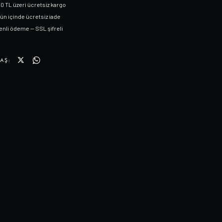
0 TL üzeri ücretsiz kargo
gün içinde ücretsiz iade
nli ödeme — SSL şifreli
AŞ: