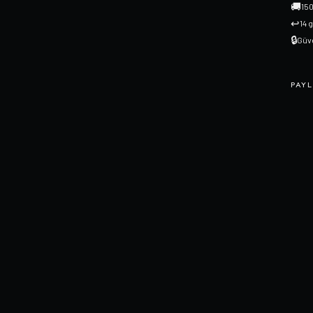
🚚
150
↩
14 
🔒
Güve
PAYL