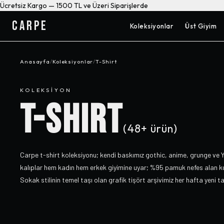
Ücretsiz Kargo — 1500 TL ve Üzeri Siparişlerde
CARPE
Koleksiyonlar
Üst Giyim
Anasayfa
/
Koleksiyonlar
/
T-Shirt
KOLEKSIYON
T-SHIRT
(
48+
ürün)
Carpe t-shirt koleksiyonu; kendi baskımız gothic, anime, grunge ve Y
kalıplar hem kadın hem erkek giyimine uyar; %95 pamuk nefes alan k
Sokak stilinin temel taşı olan grafik tişört arşivimiz her hafta yeni t