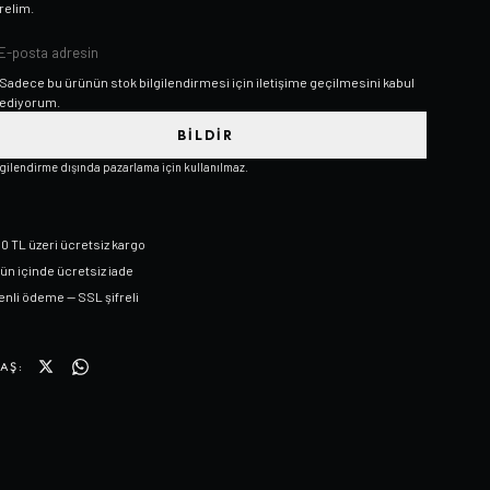
relim.
Sadece bu ürünün stok bilgilendirmesi için iletişime geçilmesini kabul
ediyorum.
BILDIR
lgilendirme dışında pazarlama için kullanılmaz.
0 TL üzeri ücretsiz kargo
gün içinde ücretsiz iade
nli ödeme — SSL şifreli
AŞ: