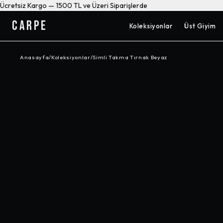
Ücretsiz Kargo — 1500 TL ve Üzeri Siparişlerde
CARPE
Koleksiyonlar
Üst Giyim
Anasayfa
/
Koleksiyonlar
/
Simli Takma Tırnak Beyaz
-%
26