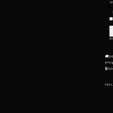
ve
Bi
🚚
150
↩
14 
🔒
Güve
PAYL