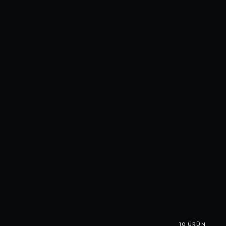
10
ÜRÜN