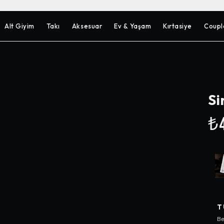
Alt Giyim
Takı
Aksesuar
Ev & Yaşam
Kırtasiye
Coupl
Si
₺4
T
Be