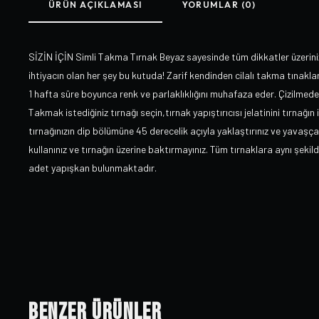
ÜRÜN AÇIKLAMASI
YORUMLAR (0)
SİZİN İÇİN Simli Takma Tırnak Beyaz sayesinde tüm dikkatler üzerin
ihtiyacın olan her şey bu kutuda! Zarif kendinden cilalı takma tınakl
1 hafta süre boyunca renk ve parlaklıklığını muhafaza eder. Çizilmede
Takmak istediğiniz tırnağı seçin,tırnak yapıştırıcısı jelatinini tırnağı
tırnağınızın dip bölümüne 45 derecelik açıyla yaklaştırınız ve yavaşça 
kullanınız ve tırnağın üzerine baktırmayınız. Tüm tırnaklara aynı şekil
adet yapışkan bulunmaktadır.
Benzer Ürünler