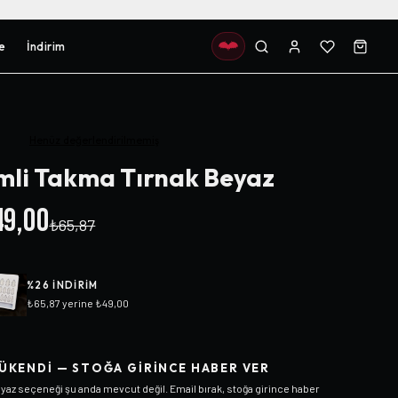
e
İndirim
Henüz değerlendirilmemiş
mli Takma Tırnak Beyaz
9,00
₺65,87
%
26
INDIRIM
₺65,87
yerine
₺49,00
ÜKENDI — STOĞA GIRINCE HABER VER
yaz
seçeneği şu anda mevcut değil. Email bırak, stoğa girince haber