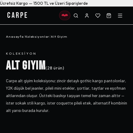
Ücretsiz Kargo — 1500 TL ve Üzeri Siparişlerde
CARPE
Anasayfa
/
Koleksiyonlar
/
Alt Giyim
KOLEKSIYON
ALT GIYIM
(
28
ürün)
Carpe alt giyim koleksiyonu; zincir detaylı gothic kargo pantolonlar,
Y2K düşük bel jeanler, pileli mini etekler, şortlar, taytlar ve eşofman
altlarından oluşur. Üstteki baskıyı taşıyan temel her zaman alttır —
ister sokak stili kargo, ister coquette pileli etek, alternatif kombinin
alt yarısı burada kurulur.