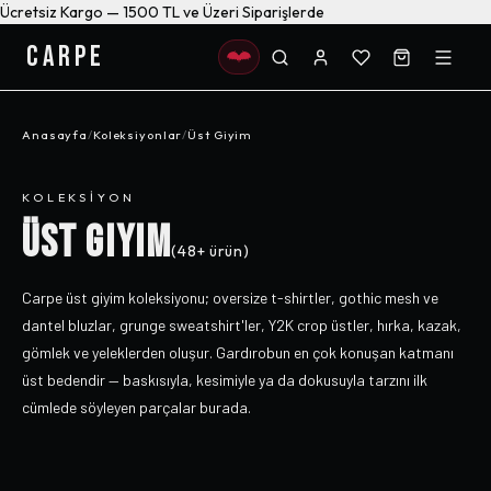
Ücretsiz Kargo — 1500 TL ve Üzeri Siparişlerde
CARPE
Anasayfa
/
Koleksiyonlar
/
Üst Giyim
KOLEKSIYON
ÜST GIYIM
(
48+
ürün)
Carpe üst giyim koleksiyonu; oversize t-shirtler, gothic mesh ve
dantel bluzlar, grunge sweatshirt'ler, Y2K crop üstler, hırka, kazak,
gömlek ve yeleklerden oluşur. Gardırobun en çok konuşan katmanı
üst bedendir — baskısıyla, kesimiyle ya da dokusuyla tarzını ilk
cümlede söyleyen parçalar burada.