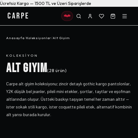
Ücretsiz Kargo — 1500 TL ve Üzeri Siparişlerde
CARPE
Anasayfa
/
Koleksiyonlar
/
Alt Giyim
KOLEKSIYON
ALT GIYIM
(
28
ürün)
Carpe alt giyim koleksiyonu; zincir detaylı gothic kargo pantolonlar,
Y2K düşük bel jeanler, pileli mini etekler, şortlar, taytlar ve eşofman
altlarından oluşur. Üstteki baskıyı taşıyan temel her zaman alttır —
ister sokak stili kargo, ister coquette pileli etek, alternatif kombinin
alt yarısı burada kurulur.