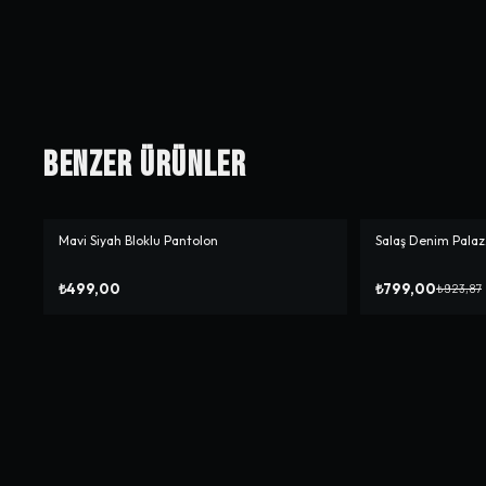
Benzer Ürünler
Mavi Siyah Bloklu Pantolon
Salaş Denim Palaz
-%
14
₺499,00
₺799,00
₺923,87