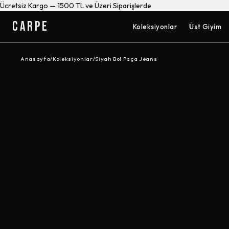
Ücretsiz Kargo — 1500 TL ve Üzeri Siparişlerde
CARPE
Koleksiyonlar
Üst Giyim
Anasayfa
/
Koleksiyonlar
/
Siyah Bol Paça Jeans
-%
42