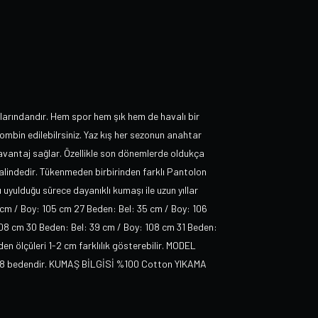
arındandır. Hem spor hem şık hem de havalı bir
ombin edilebilrsiniz. Yaz kış her sezonun anahtar
avantaj sağlar. Özellikle son dönemlerde oldukça
alindedir. Tükenmeden birbirinden farklı Pantolon
 uyulduğu sürece dayanıklı kumaşı ile uzun yıllar
cm / Boy: 105 cm 27 Beden: Bel: 35 cm / Boy: 106
108 cm 30 Beden: Bel: 39 cm / Boy: 108 cm 31 Beden:
n ölçüleri 1-2 cm farklılık gösterebilir. MODEL
ün 28 bedendir. KUMAŞ BİLGİSİ %100 Cotton YIKAMA