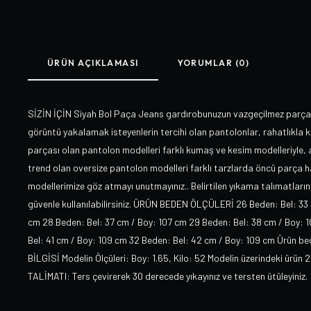
ÜRÜN AÇIKLAMASI
YORUMLAR (0)
SİZİN İÇİN Siyah Bol Paça Jeans gardırobunuzun vazgeçilmez parçal
görüntü yakalamak isteyenlerin tercihi olan pantolonlar, rahatlıkla k
parçası olan pantolon modelleri farklı kumaş ve kesim modelleriyle, 
trend olan oversize pantolon modelleri farklı tarzlarda öncü parça h
modellerimize göz atmayı unutmayınız.. Belirtilen yıkama talımatlarını
güvenle kullanılabilirsiniz. ÜRÜN BEDEN ÖLÇÜLERİ 26 Beden: Bel: 33 
cm 28 Beden: Bel: 37 cm / Boy: 107 cm 29 Beden: Bel: 38 cm / Boy: 
Bel: 41 cm / Boy: 109 cm 32 Beden: Bel: 42 cm / Boy: 109 cm Ürün bede
BİLGİSİ Modelin Ölçüleri: Boy: 1.65, Kilo: 52 Modelin üzerindeki ür
TALİMATI: Ters çevirerek 30 derecede yıkayınız ve tersten ütüleyiniz.