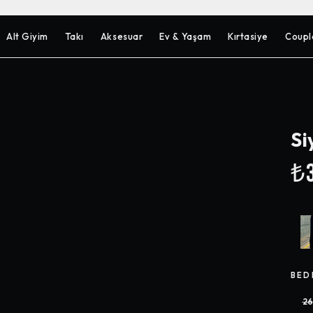
Alt Giyim
Takı
Aksesuar
Ev & Yaşam
Kırtasiye
Coupl
Si
₺3
BED
26