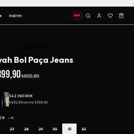
e
İndirim
Henüz değerlendirilmemiş
yah Bol Paça Jeans
99,90
₺692,89
%
42
INDIRIM
₺692,89
yerine
₺399,90
EN
—
31
27
28
29
30
31
32