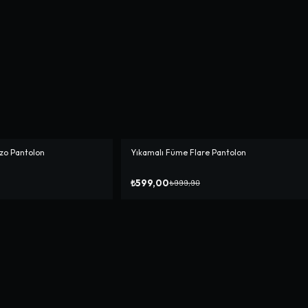
zo Pantolon
Yıkamalı Füme Flare Pantolon
-%
40
₺599,00
₺999,90