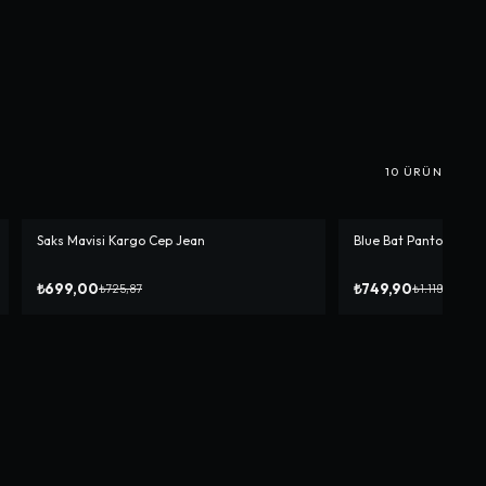
10
ÜRÜN
Saks Mavisi Kargo Cep Jean
Blue Bat Pantolon
-%
4
-%
33
₺699,00
₺749,90
₺725,87
₺1.119,90