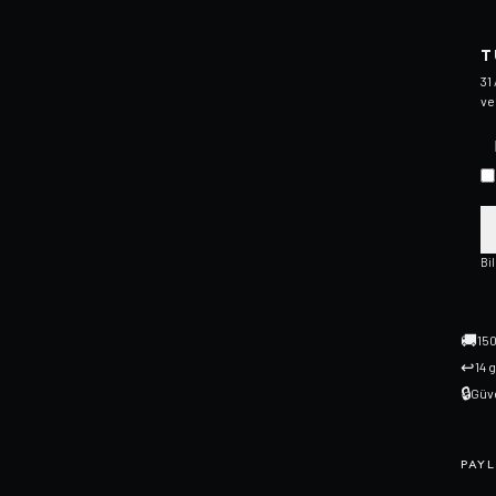
T
31
ve
Bi
🚚
150
↩
14 
🔒
Güve
PAYL