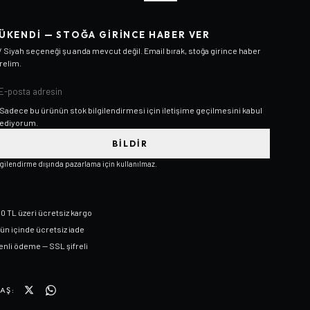
ÜKENDI — STOĞA GIRINCE HABER VER
 / Siyah
seçeneği şu anda mevcut değil. Email bırak, stoğa girince haber
relim.
Sadece bu ürünün stok bilgilendirmesi için iletişime geçilmesini kabul
ediyorum.
BILDIR
lgilendirme dışında pazarlama için kullanılmaz.
0 TL üzeri ücretsiz kargo
gün içinde ücretsiz iade
nli ödeme — SSL şifreli
AŞ: