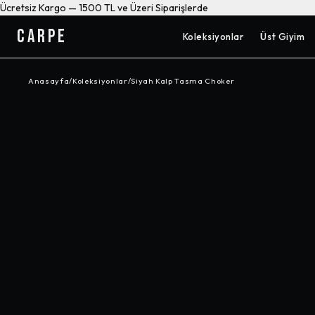
Ücretsiz Kargo — 1500 TL ve Üzeri Siparişlerde
CARPE
Koleksiyonlar
Üst Giyim
Anasayfa
/
Koleksiyonlar
/
Siyah Kalp Tasma Choker