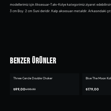
modellerimiz için Aksesuar-Takı-Kolye kategorimiz ziyaret edebilirsini
3 cm Boy: 2 cm Suni deridir. Kalp aksesuarı metaldir. Arkasındaki çıtçı
Benzer Ürünler
Three Cercle Double Choker
Blue The Moon Ko
-%
50
₺99,00
₺179,00
₺199,90