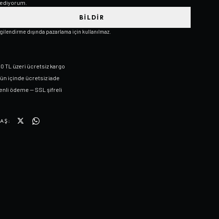
ediyorum.
BILDIR
lgilendirme dışında pazarlama için kullanılmaz.
0 TL üzeri ücretsiz kargo
gün içinde ücretsiz iade
nli ödeme — SSL şifreli
AŞ: