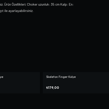
z. Ürün Özellikleri; Choker uzunluk: 35 cm Kalp: En:
t ile ayarlayabilirsiniz.
lye
Skeleton Finger Kolye
₺179,00