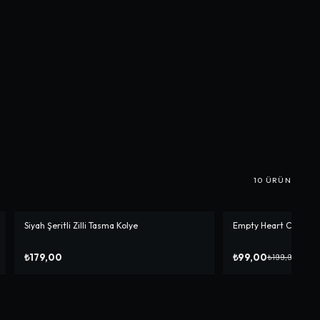
10
ÜRÜN
Siyah Şeritli Zilli Tasma Kolye
Empty Heart Choker
-%
50
₺179,00
₺99,00
₺199,90