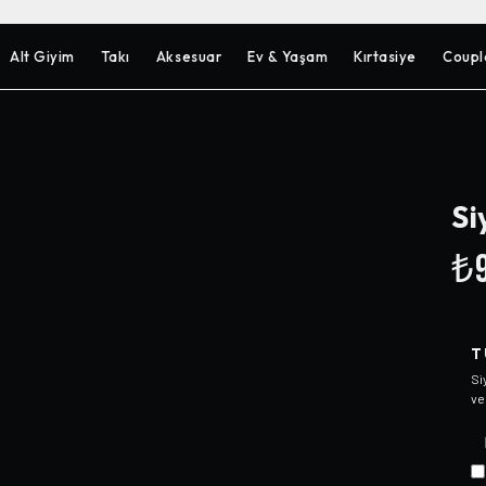
Alt Giyim
Takı
Aksesuar
Ev & Yaşam
Kırtasiye
Coupl
Si
₺9
T
Si
ve