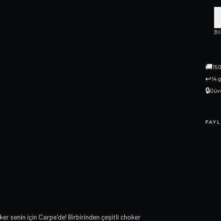
Bi
🚚
150
↩
14 
🔒
Güve
PAYL
 senin için Carpe'de! Birbirinden çeşitli choker