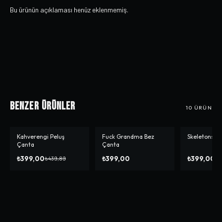
Bu ürünün açıklaması henüz eklenmemiş.
Benzer Ürünler
10
ÜRÜN
Kahverengi Peluş
Fuck Grandma Bez
Skeletons B
-%
9
Çanta
Çanta
₺399,00
₺399,00
₺399,00
₺439,89