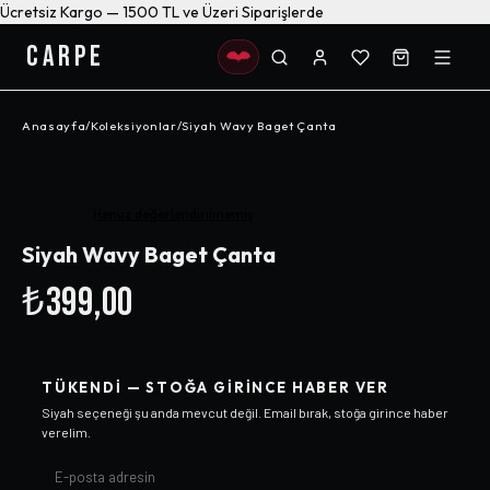
Ücretsiz Kargo — 1500 TL ve Üzeri Siparişlerde
CARPE
Anasayfa
/
Koleksiyonlar
/
Siyah Wavy Baget Çanta
Henüz değerlendirilmemiş
Siyah Wavy Baget Çanta
₺399,00
TÜKENDI — STOĞA GIRINCE HABER VER
Siyah
seçeneği şu anda mevcut değil. Email bırak, stoğa girince haber
verelim.