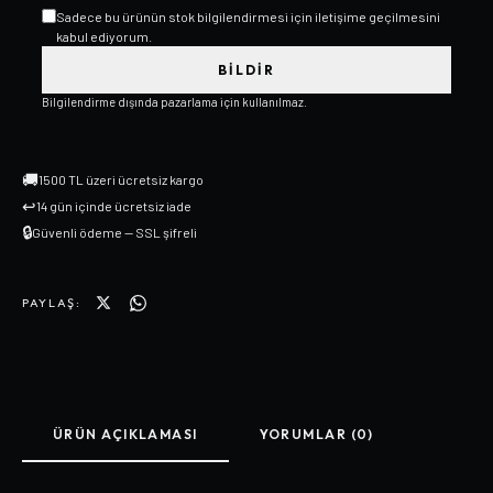
Sadece bu ürünün stok bilgilendirmesi için iletişime geçilmesini
kabul ediyorum.
BILDIR
Bilgilendirme dışında pazarlama için kullanılmaz.
🚚
1500 TL üzeri ücretsiz kargo
↩
14 gün içinde ücretsiz iade
🔒
Güvenli ödeme — SSL şifreli
PAYLAŞ:
ÜRÜN AÇIKLAMASI
YORUMLAR (0)