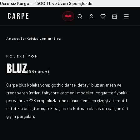
Ücretsiz Kargo — 1500 TL ve Üzeri Siparişlerde
CARPE
Anasayfa
/
Koleksiyonlar
/
Bluz
KOLEKSIYON
BLUZ
(
53+
ürün)
Carpe bluz koleksiyonu; gothic dantel detaylı bluzlar, mesh ve
transparan üstler, fairycore katmanlı modeller, coquette fiyonklu
parçalar ve Y2K crop bluzlardan oluşur. Feminen çizgiyi alternatif
estetikle buluşturan, tek başına da katman olarak da çalışan üst
giyim parçaları.