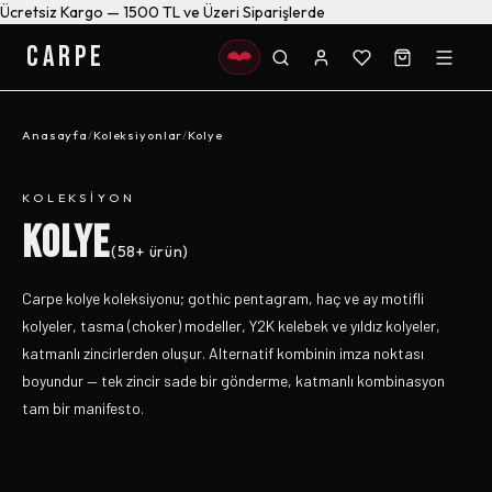
Ücretsiz Kargo — 1500 TL ve Üzeri Siparişlerde
CARPE
Anasayfa
/
Koleksiyonlar
/
Kolye
KOLEKSIYON
KOLYE
(
58+
ürün)
Carpe kolye koleksiyonu; gothic pentagram, haç ve ay motifli
kolyeler, tasma (choker) modeller, Y2K kelebek ve yıldız kolyeler,
katmanlı zincirlerden oluşur. Alternatif kombinin imza noktası
boyundur — tek zincir sade bir gönderme, katmanlı kombinasyon
tam bir manifesto.