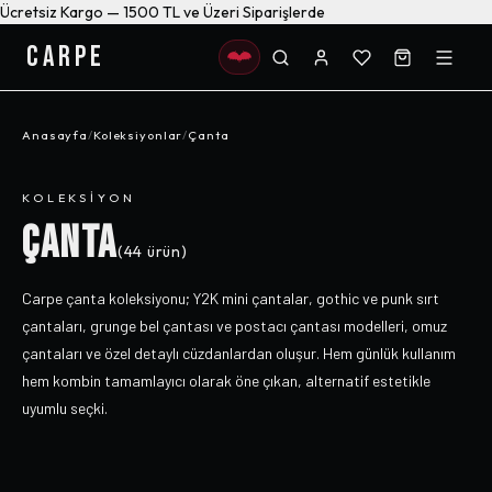
Ücretsiz Kargo — 1500 TL ve Üzeri Siparişlerde
CARPE
Anasayfa
/
Koleksiyonlar
/
Çanta
KOLEKSIYON
ÇANTA
(
44
ürün)
Carpe çanta koleksiyonu; Y2K mini çantalar, gothic ve punk sırt
çantaları, grunge bel çantası ve postacı çantası modelleri, omuz
çantaları ve özel detaylı cüzdanlardan oluşur. Hem günlük kullanım
hem kombin tamamlayıcı olarak öne çıkan, alternatif estetikle
uyumlu seçki.