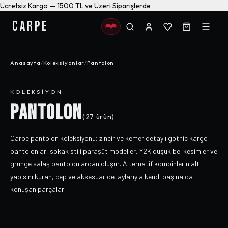
Ücretsiz Kargo — 1500 TL ve Üzeri Siparişlerde
CARPE
Anasayfa
/
Koleksiyonlar
/
Pantolon
KOLEKSIYON
PANTOLON
(
27
ürün)
Carpe pantolon koleksiyonu; zincir ve kemer detaylı gothic kargo
pantolonlar, sokak stili paraşüt modeller, Y2K düşük bel kesimler ve
grunge salaş pantolonlardan oluşur. Alternatif kombinlerin alt
yapısını kuran, cep ve aksesuar detaylarıyla kendi başına da
konuşan parçalar.