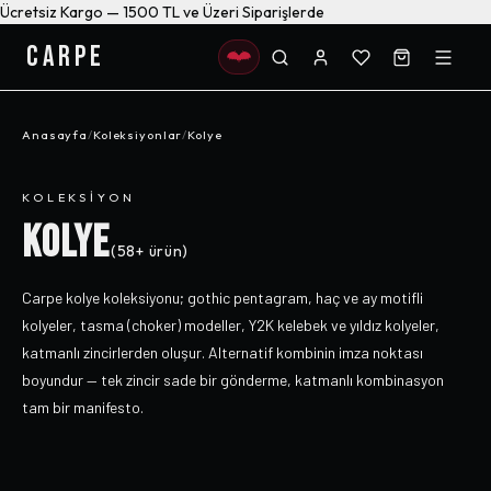
Ücretsiz Kargo — 1500 TL ve Üzeri Siparişlerde
CARPE
Anasayfa
/
Koleksiyonlar
/
Kolye
KOLEKSIYON
KOLYE
(
58+
ürün)
Carpe kolye koleksiyonu; gothic pentagram, haç ve ay motifli
kolyeler, tasma (choker) modeller, Y2K kelebek ve yıldız kolyeler,
katmanlı zincirlerden oluşur. Alternatif kombinin imza noktası
boyundur — tek zincir sade bir gönderme, katmanlı kombinasyon
tam bir manifesto.