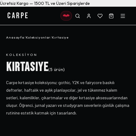
Ücretsiz Kargo — 1500 TL ve Üzeri Siparişlerde
CARPE
Anasayfa
/
Koleksiyonlar
/
Kırtasiye
KOLEKSIYON
KIRTASIYE
(
5
ürün)
Carpe kırtasiye koleksiyonu; gothic, Y2K ve fairycore baskılı
defterler, haftalık ve aylık planlayıcılar, jel ve tükenmez kalem
setleri, kalemlikler, çıkartmalar ve diğer kırtasiye aksesuarlarından
oluşur. Öğrenci, jurnal yazarı ve studygram severlerin günlük çalışma
rutinine estetik katmak için tasarlandı.