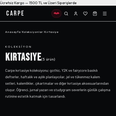
Ücretsiz Kargo — 1500 TL ve Üzeri Siparişlerde
CARPE
Anasayfa
/
Koleksiyonlar
/
Kırtasiye
KOLEKSIYON
KIRTASIYE
(
5
ürün)
Carpe kırtasiye koleksiyonu; gothic, Y2K ve fairycore baskılı
defterler, haftalık ve aylık planlayıcılar, jel ve tükenmez kalem
setleri, kalemlikler, çıkartmalar ve diğer kırtasiye aksesuarlarından
oluşur. Öğrenci, jurnal yazarı ve studygram severlerin günlük çalışma
rutinine estetik katmak için tasarlandı.