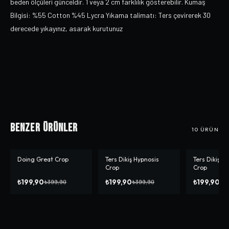
beden ölçüleri günceldir. 1 veya 2 cm farklılık gösterebilir. Kumaş
Bilgisi: %55 Cotton %45 Lycra Yıkama talimatı: Ters çevirerek 30
derecede yıkayınız, asarak kurutunuz
Benzer Ürünler
10
ÜRÜN
Doing Great Crop
Ters Dikiş Hypnosis
Ters Dikiş D
-%
50
-%
50
-%
33
Crop
Crop
₺199,90
₺199,90
₺199,90
₺399,90
₺399,90
₺2