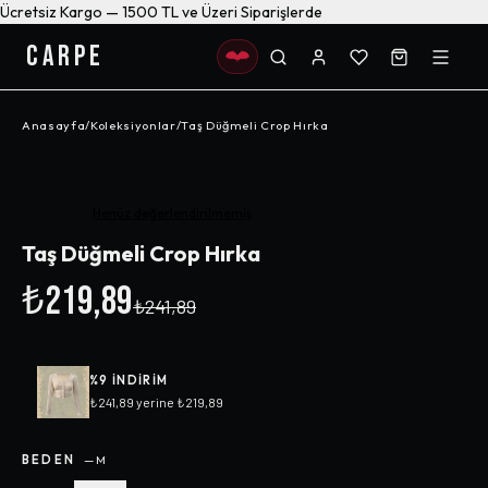
Ücretsiz Kargo — 1500 TL ve Üzeri Siparişlerde
CARPE
Anasayfa
/
Koleksiyonlar
/
Taş Düğmeli Crop Hırka
-%
9
Henüz değerlendirilmemiş
Taş Düğmeli Crop Hırka
₺219,89
₺241,89
%
9
INDIRIM
₺241,89
yerine
₺219,89
BEDEN
—
M