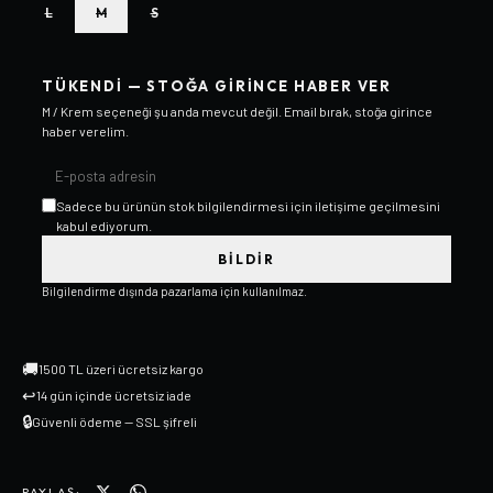
L
M
S
TÜKENDI — STOĞA GIRINCE HABER VER
M / Krem
seçeneği şu anda mevcut değil. Email bırak, stoğa girince
haber verelim.
Sadece bu ürünün stok bilgilendirmesi için iletişime geçilmesini
kabul ediyorum.
BILDIR
Bilgilendirme dışında pazarlama için kullanılmaz.
🚚
1500 TL üzeri ücretsiz kargo
↩
14 gün içinde ücretsiz iade
🔒
Güvenli ödeme — SSL şifreli
PAYLAŞ: