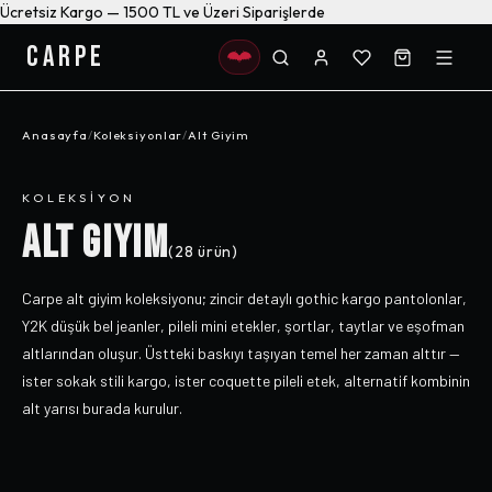
Ücretsiz Kargo — 1500 TL ve Üzeri Siparişlerde
CARPE
Anasayfa
/
Koleksiyonlar
/
Alt Giyim
KOLEKSIYON
ALT GIYIM
(
28
ürün)
Carpe alt giyim koleksiyonu; zincir detaylı gothic kargo pantolonlar,
Y2K düşük bel jeanler, pileli mini etekler, şortlar, taytlar ve eşofman
altlarından oluşur. Üstteki baskıyı taşıyan temel her zaman alttır —
ister sokak stili kargo, ister coquette pileli etek, alternatif kombinin
alt yarısı burada kurulur.