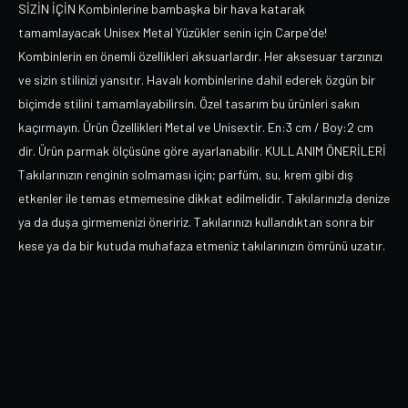
SİZİN İÇİN Kombinlerine bambaşka bir hava katarak
tamamlayacak Unisex Metal Yüzükler senin için Carpe'de!
Kombinlerin en önemli özellikleri aksuarlardır. Her aksesuar tarzınızı
ve sizin stilinizi yansıtır. Havalı kombinlerine dahil ederek özgün bir
biçimde stilini tamamlayabilirsin. Özel tasarım bu ürünleri sakın
kaçırmayın. Ürün Özellikleri Metal ve Unisextir. En:3 cm / Boy:2 cm
dir. Ürün parmak ölçüsüne göre ayarlanabilir. KULLANIM ÖNERİLERİ
Takılarınızın renginin solmaması için; parfüm, su, krem gibi dış
etkenler ile temas etmemesine dikkat edilmelidir. Takılarınızla denize
ya da duşa girmemenizi öneririz. Takılarınızı kullandıktan sonra bir
kese ya da bir kutuda muhafaza etmeniz takılarınızın ömrünü uzatır.