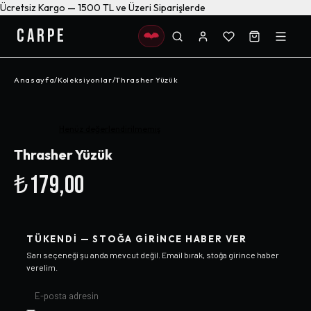
Ücretsiz Kargo — 1500 TL ve Üzeri Siparişlerde
CARPE
Anasayfa
/
Koleksiyonlar
/
Thrasher Yüzük
Henüz değerlendirilmemiş
Thrasher Yüzük
₺179,00
TÜKENDI — STOĞA GIRINCE HABER VER
Sarı
seçeneği şu anda mevcut değil. Email bırak, stoğa girince haber
verelim.