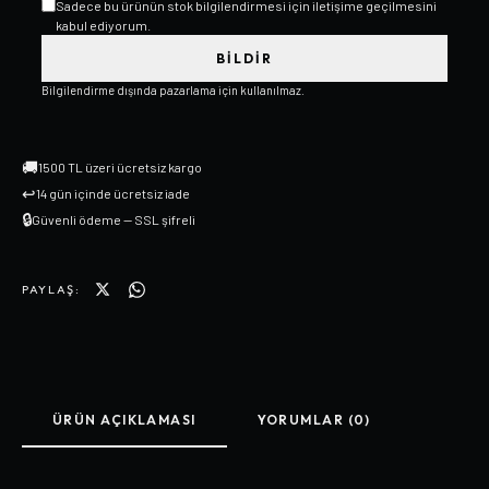
Sadece bu ürünün stok bilgilendirmesi için iletişime geçilmesini
kabul ediyorum.
BILDIR
Bilgilendirme dışında pazarlama için kullanılmaz.
🚚
1500 TL üzeri ücretsiz kargo
↩
14 gün içinde ücretsiz iade
🔒
Güvenli ödeme — SSL şifreli
PAYLAŞ:
ÜRÜN AÇIKLAMASI
YORUMLAR (0)