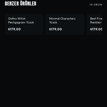
Benzer Ürünler
10
ÜRÜN
Gothic Witch
Minimal Characters
Best Friend
Pentgagram Yüzük
Yüzük
Renkleri
₺179,00
₺179,00
₺179,00