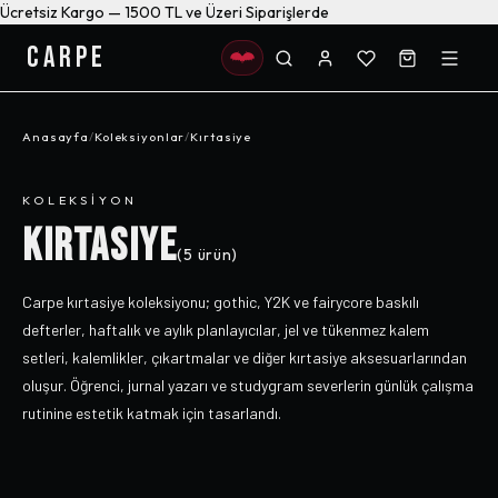
Ücretsiz Kargo — 1500 TL ve Üzeri Siparişlerde
CARPE
Anasayfa
/
Koleksiyonlar
/
Kırtasiye
KOLEKSIYON
KIRTASIYE
(
5
ürün)
Carpe kırtasiye koleksiyonu; gothic, Y2K ve fairycore baskılı
defterler, haftalık ve aylık planlayıcılar, jel ve tükenmez kalem
setleri, kalemlikler, çıkartmalar ve diğer kırtasiye aksesuarlarından
oluşur. Öğrenci, jurnal yazarı ve studygram severlerin günlük çalışma
rutinine estetik katmak için tasarlandı.