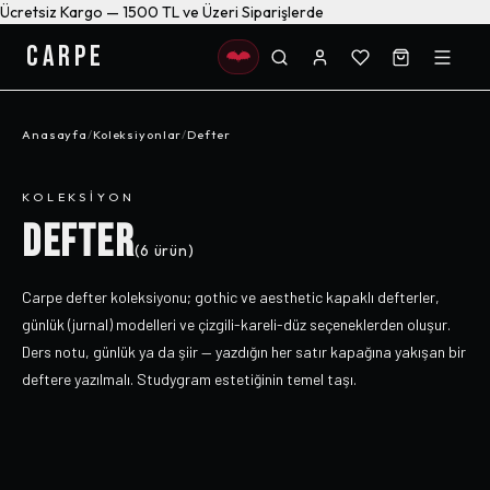
Ücretsiz Kargo — 1500 TL ve Üzeri Siparişlerde
CARPE
Anasayfa
/
Koleksiyonlar
/
Defter
KOLEKSIYON
DEFTER
(
6
ürün)
Carpe defter koleksiyonu; gothic ve aesthetic kapaklı defterler,
günlük (jurnal) modelleri ve çizgili-kareli-düz seçeneklerden oluşur.
Ders notu, günlük ya da şiir — yazdığın her satır kapağına yakışan bir
deftere yazılmalı. Studygram estetiğinin temel taşı.