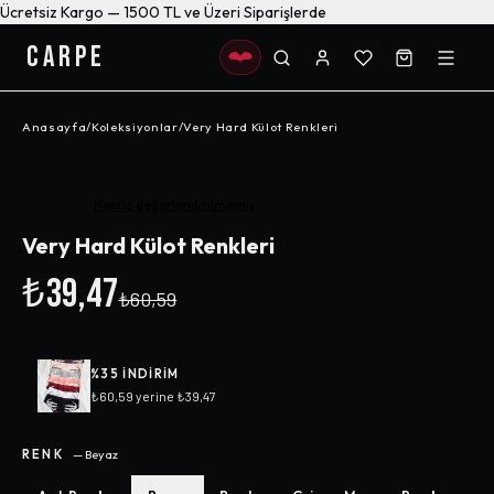
Ücretsiz Kargo — 1500 TL ve Üzeri Siparişlerde
CARPE
Anasayfa
/
Koleksiyonlar
/
Very Hard Külot Renkleri
-%
35
Henüz değerlendirilmemiş
Very Hard Külot Renkleri
₺39,47
₺60,59
%
35
INDIRIM
₺60,59
yerine
₺39,47
RENK
—
Beyaz