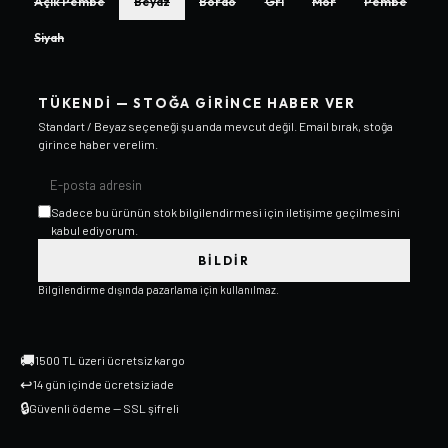
Açık Pembe
Beyaz
Bordo
Gri
Mor
Pembe
Siyah
TÜKENDI — STOĞA GIRINCE HABER VER
Standart / Beyaz
seçeneği şu anda mevcut değil. Email bırak, stoğa
girince haber verelim.
Sadece bu ürünün stok bilgilendirmesi için iletişime geçilmesini
kabul ediyorum.
BILDIR
Bilgilendirme dışında pazarlama için kullanılmaz.
🚚
1500 TL üzeri ücretsiz kargo
↩
14 gün içinde ücretsiz iade
🔒
Güvenli ödeme — SSL şifreli