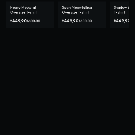
Heavy Meowtal
Siyah Meowtallica
Shadow Blac
-%
10
-%
10
-%
10
Oversize T-shirt
Oversize T-shirt
T-shirt
₺449,90
₺449,90
₺449,90
₺499,90
₺499,90
₺4