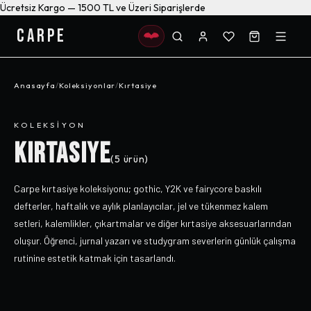
Ücretsiz Kargo — 1500 TL ve Üzeri Siparişlerde
CARPE
Anasayfa
/
Koleksiyonlar
/
Kırtasiye
KOLEKSIYON
KIRTASIYE
(
5
ürün)
Carpe kırtasiye koleksiyonu; gothic, Y2K ve fairycore baskılı
defterler, haftalık ve aylık planlayıcılar, jel ve tükenmez kalem
setleri, kalemlikler, çıkartmalar ve diğer kırtasiye aksesuarlarından
oluşur. Öğrenci, jurnal yazarı ve studygram severlerin günlük çalışma
rutinine estetik katmak için tasarlandı.