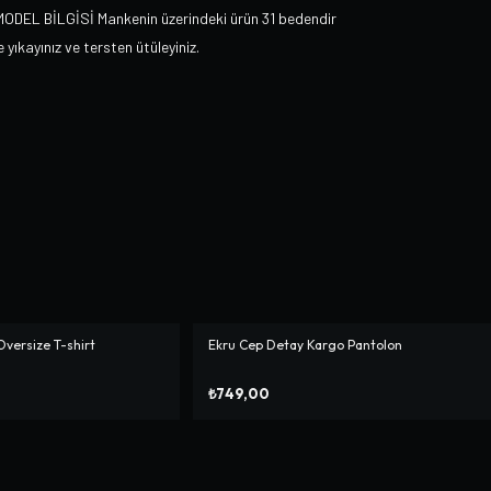
. MODEL BİLGİSİ Mankenin üzerindeki ürün 31 bedendir
kayınız ve tersten ütüleyiniz.
 Oversize T-shirt
Ekru Cep Detay Kargo Pantolon
₺749,00