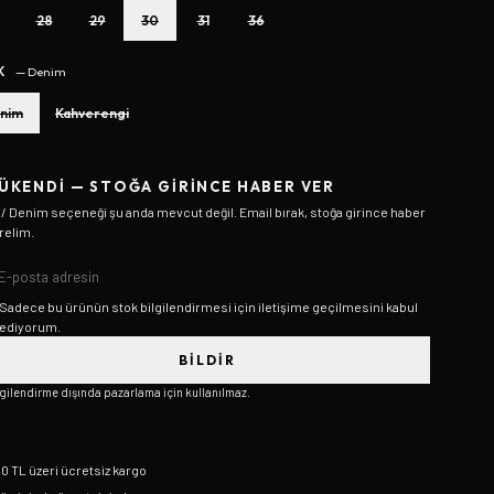
28
29
30
31
36
K
—
Denim
nim
Kahverengi
ÜKENDI — STOĞA GIRINCE HABER VER
 / Denim
seçeneği şu anda mevcut değil. Email bırak, stoğa girince haber
relim.
Sadece bu ürünün stok bilgilendirmesi için iletişime geçilmesini kabul
ediyorum.
BILDIR
lgilendirme dışında pazarlama için kullanılmaz.
0 TL üzeri ücretsiz kargo