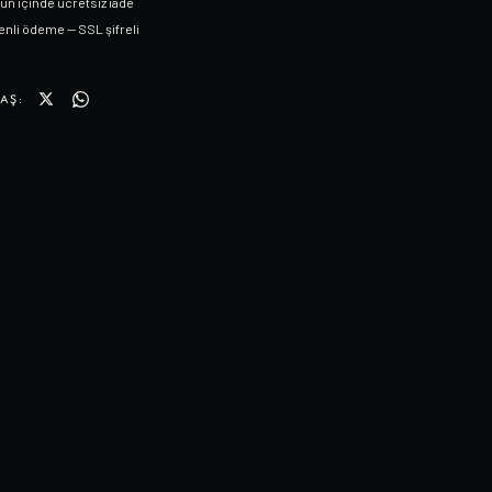
gün içinde ücretsiz iade
nli ödeme — SSL şifreli
AŞ: