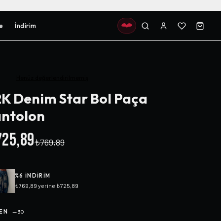
e
İndirim
Henüz değerlendirilmemiş
K Denim Star Bol Paça
ntolon
25,89
₺769,89
%
6
INDIRIM
₺769,89
yerine
₺725,89
EN
—
30