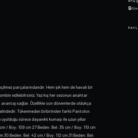
↩
14 
🔒
Güve
PAYL
ilmez parçalarındandır. Hem şık hem de havalı bir
ombin edilebilrsiniz. Yaz kış her sezonun anahtar
, avantaj sağlar. Özellikle son dönemlerde oldukça
alindedir. Tükenmeden birbirinden farklı Pantolon
 uyulduğu sürece dayanıklı kumaşı ile uzun yıllar
cm / Boy: 109 cm 27 Beden: Bel: 35 cm / Boy: 110 cm
m 30 Beden: Bel: 42 cm / Boy: 112 cm 31 Beden: Bel: