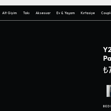
Alt Giyim
Takı
Aksesuar
Ev & Yaşam
Kırtasiye
Coupl
Y2
Pa
₺7
BED