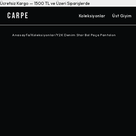
Ücretsiz Kargo — 1500 TL ve Üzeri Siparişlerde
CARPE
Koleksiyonlar
Üst Giyim
Anasayfa
/
Koleksiyonlar
/
Y2K Denim Star Bol Paça Pantolon
-%
6