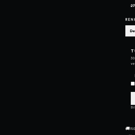
27
REN
De
T
30
ve
Bi
🚚
150