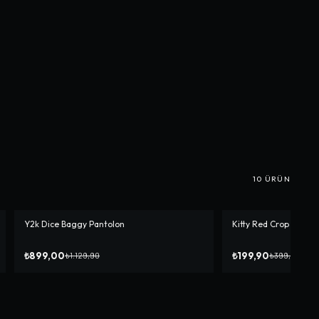
10
ÜRÜN
Y2k Dice Baggy Pantolon
Kitty Red Crop
-%
20
-%
50
₺899,00
₺199,90
₺1.129,90
₺399,90