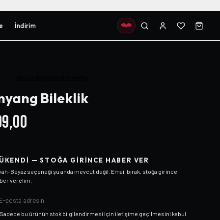
e
İndirim
Henüz değerlendirilmemiş
nyang Bileklik
9,00
ÜKENDI — STOĞA GIRINCE HABER VER
yah-Beyaz
seçeneği şu anda mevcut değil. Email bırak, stoğa girince
ber verelim.
Sadece bu ürünün stok bilgilendirmesi için iletişime geçilmesini kabul