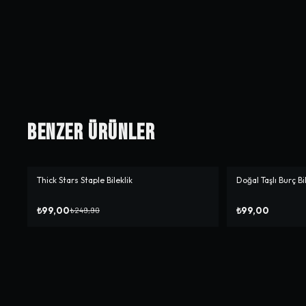
Benzer Ürünler
Thick Stars Staple Bileklik
Doğal Taşlı Burç Bi
-%
60
₺99,00
₺99,00
₺249,90