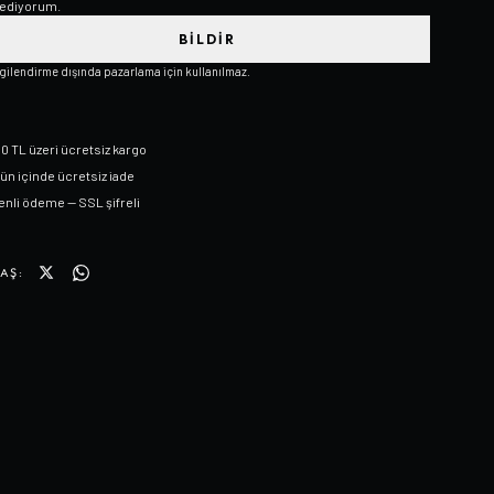
ediyorum.
BILDIR
lgilendirme dışında pazarlama için kullanılmaz.
0 TL üzeri ücretsiz kargo
gün içinde ücretsiz iade
nli ödeme — SSL şifreli
AŞ: