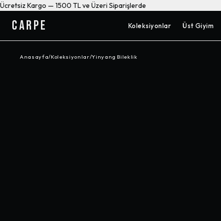
Ücretsiz Kargo — 1500 TL ve Üzeri Siparişlerde
CARPE
Koleksiyonlar
Üst Giyim
Anasayfa
/
Koleksiyonlar
/
Yinyang Bileklik