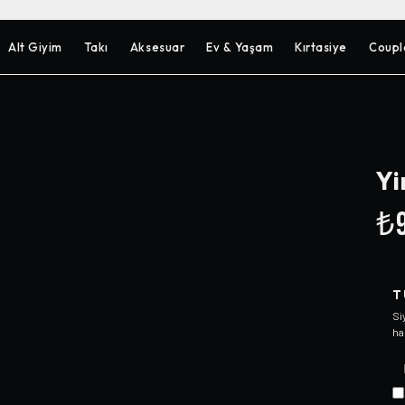
Alt Giyim
Takı
Aksesuar
Ev & Yaşam
Kırtasiye
Coupl
Yi
₺9
T
Si
ha