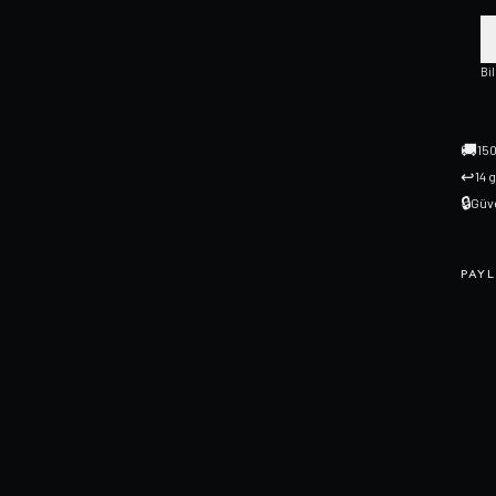
Bi
🚚
150
↩
14 
🔒
Güve
PAYL