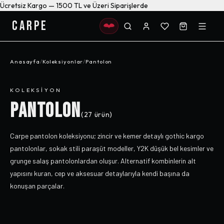
Ücretsiz Kargo — 1500 TL ve Üzeri Siparişlerde
CARPE
Anasayfa
/
Koleksiyonlar
/
Pantolon
KOLEKSIYON
PANTOLON
(
27
ürün)
Carpe pantolon koleksiyonu; zincir ve kemer detaylı gothic kargo
pantolonlar, sokak stili paraşüt modeller, Y2K düşük bel kesimler ve
grunge salaş pantolonlardan oluşur. Alternatif kombinlerin alt
yapısını kuran, cep ve aksesuar detaylarıyla kendi başına da
konuşan parçalar.