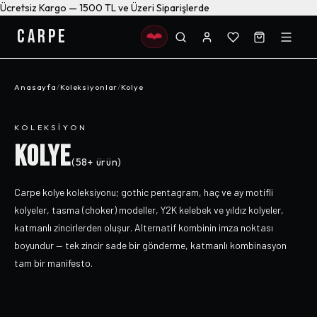
Ücretsiz Kargo — 1500 TL ve Üzeri Siparişlerde
CARPE
Anasayfa
/
Koleksiyonlar
/
Kolye
KOLEKSIYON
KOLYE
(
58+
ürün)
Carpe kolye koleksiyonu; gothic pentagram, haç ve ay motifli
kolyeler, tasma (choker) modeller, Y2K kelebek ve yıldız kolyeler,
katmanlı zincirlerden oluşur. Alternatif kombinin imza noktası
boyundur — tek zincir sade bir gönderme, katmanlı kombinasyon
tam bir manifesto.