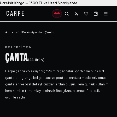
Ücretsiz Kargo — 1500 TL ve Üzeri Siparişlerde
CARPE
Anasayfa
/
Koleksiyonlar
/
Çanta
KOLEKSIYON
ÇANTA
(
44
ürün)
Carpe çanta koleksiyonu; Y2K mini çantalar, gothic ve punk sırt
çantaları, grunge bel çantası ve postacı çantası modelleri, omuz
çantaları ve özel detaylı cüzdanlardan oluşur. Hem günlük kullanım
hem kombin tamamlayıcı olarak öne çıkan, alternatif estetikle
uyumlu seçki.