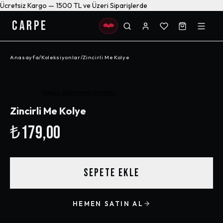
Ücretsiz Kargo — 1500 TL ve Üzeri Siparişlerde
CARPE
Anasayfa
/
Koleksiyonlar
/
Zincirli Me Kolye
Henüz değerlendirilmemiş
Zincirli Me Kolye
₺179,00
SEPETE EKLE
HEMEN SATIN AL