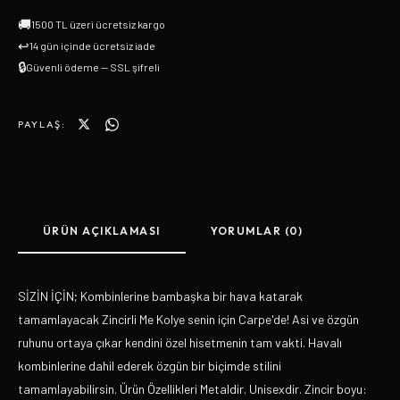
🚚
1500 TL üzeri ücretsiz kargo
↩
14 gün içinde ücretsiz iade
🔒
Güvenli ödeme — SSL şifreli
PAYLAŞ:
ÜRÜN AÇIKLAMASI
YORUMLAR (0)
SİZİN İÇİN; Kombinlerine bambaşka bir hava katarak
tamamlayacak Zincirli Me Kolye senin için Carpe'de! Asi ve özgün
ruhunu ortaya çıkar kendini özel hisetmenin tam vakti. Havalı
kombinlerine dahil ederek özgün bir biçimde stilini
tamamlayabilirsin. Ürün Özellikleri Metaldir. Unisexdir. Zincir boyu: