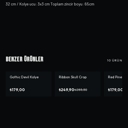
32 cm / Kolye ucu: 3x3 cm Toplam zincir boyu: 65cm
Benzer Ürünler
10
ÜRÜN
Gothic Devil Kolye
Ribbon Skull Crop
Red Pine He
-%
14
-%
10
₺179,00
₺249,90
₺179,00
₺289,90
₺1