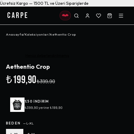
Ücretsiz Kargo — 1500 TL ve Üzeri Siparişlerde
CARPE
Anasayfa
/
Koleksiyonlar
/
Aethentio Crop
-%
50
Henüz değerlendirilmemiş
Aethentio Crop
₺199,90
₺399,90
%
50
INDIRIM
₺399,90
yerine
₺199,90
BEDEN
—
L-XL