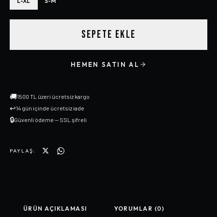
L-XL
S-M
SEPETE EKLE
HEMEN SATIN AL
🚚
1500 TL üzeri ücretsiz kargo
↩
14 gün içinde ücretsiz iade
🔒
Güvenli ödeme — SSL şifreli
PAYLAŞ:
ÜRÜN AÇIKLAMASI
YORUMLAR (0)