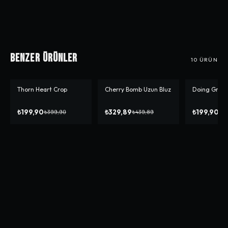
Benzer Ürünler
10
ÜRÜN
Thorn Heart Crop
Cherry Bomb Uzun Bluz
Doing Great
-%
50
-%
25
-%
50
₺199,90
₺329,89
₺199,90
₺399,90
₺439,89
₺3