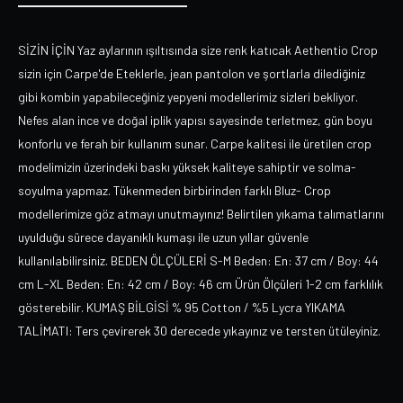
SİZİN İÇİN Yaz aylarının ışıltısında size renk katıcak Aethentio Crop
sizin için Carpe'de Eteklerle, jean pantolon ve şortlarla dilediğiniz
gibi kombin yapabileceğiniz yepyeni modellerimiz sizleri bekliyor.
Nefes alan ince ve doğal iplik yapısı sayesinde terletmez, gün boyu
konforlu ve ferah bir kullanım sunar. Carpe kalitesi ile üretilen crop
modelimizin üzerindeki baskı yüksek kaliteye sahiptir ve solma-
soyulma yapmaz. Tükenmeden birbirinden farklı Bluz- Crop
modellerimize göz atmayı unutmayınız! Belirtilen yıkama talımatlarını
uyulduğu sürece dayanıklı kumaşı ile uzun yıllar güvenle
kullanılabilirsiniz. BEDEN ÖLÇÜLERİ S-M Beden: En: 37 cm / Boy: 44
cm L-XL Beden: En: 42 cm / Boy: 46 cm Ürün Ölçüleri 1-2 cm farklılık
gösterebilir. KUMAŞ BİLGİSİ % 95 Cotton / %5 Lycra YIKAMA
TALİMATI: Ters çevirerek 30 derecede yıkayınız ve tersten ütüleyiniz.