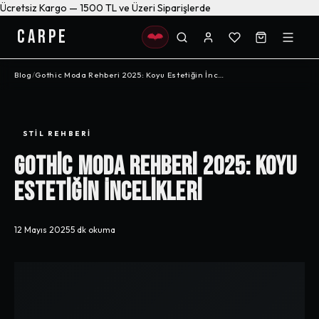
Ücretsiz Kargo — 1500 TL ve Üzeri Siparişlerde
CARPE
Blog
/
Gothic Moda Rehberi 2025: Koyu Estetiğin İncelikleri
STIL REHBERI
Gothic Moda Rehberi 2025: Koyu
Estetiğin İncelikleri
12 Mayıs 2025
·
5 dk
okuma