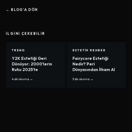
← BLOG'A DÖN
İLGINI ÇEKEBILIR
TREND
ESTETIK REHBER
Y2K Estetiği Geri
Fairycore Estetiği
Dönüyor: 2000'lerin
Nedir? Peri
Ruhu 2025'te
Dünyasından İlham Al
4 dk
okuma →
3 dk
okuma →