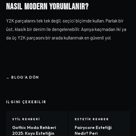
Nasıl Modern Yorumlanır?
Y2K parçalarını tek tek değil, seçici biçimde kullan. Parlak bir
üst, klasik bir denim ile dengelenebilir. Aşırıya kaçmadan iki ya
da üç Y2K parçasını bir arada kullanmak en güvenli yol.
← BLOG'A DÖN
İLGINI ÇEKEBILIR
STIL REHBERI
ESTETIK REHBER
Gothic Moda Rehberi
Fairycore Estetiği
2025: Koyu Estetiğin
Nedir? Peri