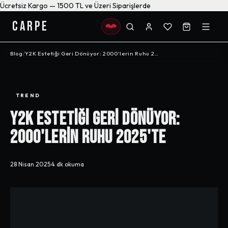
Ücretsiz Kargo — 1500 TL ve Üzeri Siparişlerde
CARPE
Blog
/
Y2K Estetiği Geri Dönüyor: 2000'lerin Ruhu 2025'te
TREND
Y2K Estetiği Geri Dönüyor:
2000'lerin Ruhu 2025'te
28 Nisan 2025
·
4 dk
okuma