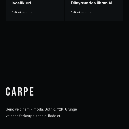
İncelikleri
Dünyasından İlham Al
5 dk
okuma →
3 dk
okuma →
CARPE
Genç ve dinamik moda. Gothic, Y2K, Grunge
ve daha fazlasıyla kendini ifade et.