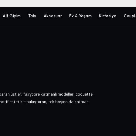
Alt Giyim
Takı
Aksesuar
Ev & Yaşam
Kırtasiye
Coupl
paran üstler, fairycore katmanlı modeller, coquette
ernatif estetikle buluşturan, tek başına da katman