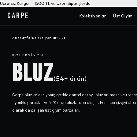
Ücretsiz Kargo — 1500 TL ve Üzeri Siparişlerde
CARPE
Koleksiyonlar
Üst Giyim
Anasayfa
/
Koleksiyonlar
/
Bluz
KOLEKSIYON
BLUZ
(
54+
ürün)
Carpe bluz koleksiyonu; gothic dantel detaylı bluzlar, mesh ve trans
fiyonklu parçalar ve Y2K crop bluzlardan oluşur. Feminen çizgiyi alt
olarak da çalışan üst giyim parçaları.