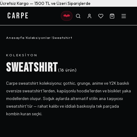
Ücretsiz Kargo — 1500 TL ve Üzeri Siparişlerde
CARPE
Anasayfa
/
Koleksiyonlar
/
Sweatshirt
KOLEKSIYON
SWEATSHIRT
(
16
ürün)
Carpe sweatshirt koleksiyonu; gothic, grunge, anime ve Y2K baskılı
oversize sweatshirt'lerden, kapüşonlu hoodie'lerden ve bisiklet yaka
modellerden oluşur. Soğuk aylarda alternatif stilin ana taşıyıcısı
sweatshirt'tür — rahat kalıbı ve iddialı baskısıyla tek parçada
kombin kuran seçki.