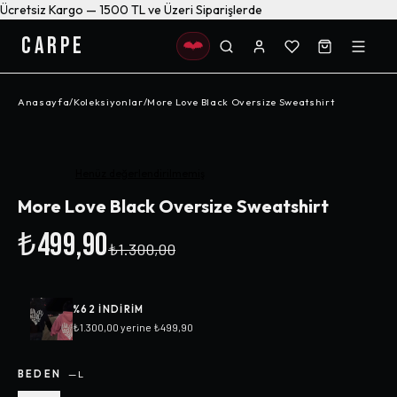
Ücretsiz Kargo — 1500 TL ve Üzeri Siparişlerde
CARPE
Anasayfa
/
Koleksiyonlar
/
More Love Black Oversize Sweatshirt
-%
62
Henüz değerlendirilmemiş
More Love Black Oversize Sweatshirt
₺499,90
₺1.300,00
%
62
INDIRIM
₺1.300,00
yerine
₺499,90
BEDEN
—
L