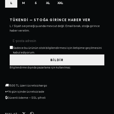
L
M
S
XL
XXL
TÜKENDI — STOĞA GIRINCE HABER VER
L / Siyah
seçeneği şu anda mevcut değil. Email bırak, stoğa girince
haber verelim.
Sadece bu ürünün stok bilgilendirmesi için iletişime geçilmesini
kabul ediyorum.
BILDIR
Bilgilendirme dışında pazarlama için kullanılmaz.
🚚
1500 TL üzeri ücretsiz kargo
↩
14 gün içinde ücretsiz iade
🔒
Güvenli ödeme — SSL şifreli
PAYLAŞ: