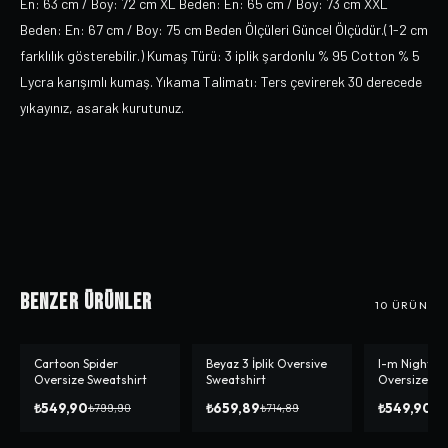
En: 63 cm / Boy: 72 cm XL Beden: En: 65 cm / Boy: 73 cm XXL
Beden: En: 67 cm / Boy: 75 cm Beden Ölçüleri Güncel Ölçüdür.(1-2 cm
farklılık gösterebilir.) Kumaş Türü: 3 iplik şardonlu % 95 Cotton % 5
Lycra karışımlı kumaş. Yıkama Talimatı: Ters çevirerek 30 derecede
yıkayınız, asarak kurutunuz.
Benzer Ürünler
10
ÜRÜN
Cartoon Spider
Beyaz 3 İplik Oversive
I-m Night F
-%
31
-%
8
-%
31
Oversize Sweatshirt
Sweatshirt
Oversize Sw
₺549,90
₺659,89
₺549,90
₺799,90
₺714,89
₺7