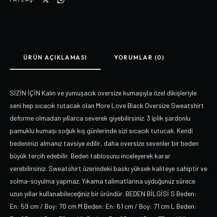
ÜRÜN AÇIKLAMASI
YORUMLAR (0)
SİZİN İÇİN Kalın ve yumuşacık oversize kumaşıyla özel dikişleriyle
seni hep sıcacık tutacak olan More Love Black Oversize Sweatshirt
deforme olmadan yıllarca severek giyebilirsiniz. 3 iplik şardonlu
pamuklu kumaşı soğuk kış günlerinde sizi sıcacık tutucak. Kendi
bedeninizi almanız tavsiye edilir, daha oversize sevenler bir beden
büyük tercih edebilir. Beden tablosunu inceleyerek karar
verebilirsiniz. Sweatshirt üzerindeki baskı yüksek kaliteye sahiptir ve
solma-soyulma yapmaz. Yıkama talimatlarına uyduğunuz sürece
uzun yıllar kullanabileceğiniz bir üründür. BEDEN BİLGİSİ S Beden:
En: 59 cm / Boy: 70 cm M Beden: En: 61 cm / Boy: 71 cm L Beden: