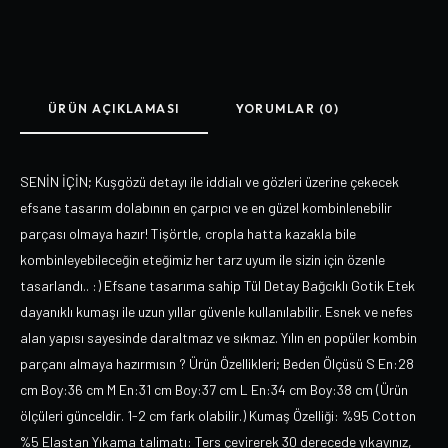
ÜRÜN AÇIKLAMASI
YORUMLAR (0)
SENİN İÇİN; Kuşgözü detayı ile iddialı ve gözleri üzerine çekecek
efsane tasarım dolabının en çarpıcı ve en güzel kombinlenebilir
parçası olmaya hazır! Tişörtle, cropla hatta kazakla bile
kombinleyebileceğin eteğimiz her tarz uyum ile sizin için özenle
tasarlandı.. :) Efsane tasarıma sahip Tül Detay Bağcıklı Gotik Etek
dayanıklı kumaşı ile uzun yıllar güvenle kullanılabilir. Esnek ve nefes
alan yapısı sayesinde daraltmaz ve sıkmaz. Yılın en popüler kombin
parçanı almaya hazırmısın ? Ürün Özellikleri; Beden Ölçüsü S En:28
cm Boy:36 cm M En:31 cm Boy:37 cm L En:34 cm Boy:38 cm (Ürün
ölçüleri günceldir. 1-2 cm fark olabilir.) Kumaş Özelliği: %95 Cotton
%5 Elastan Yıkama talimatı: Ters çevirerek 30 derecede yıkayınız,