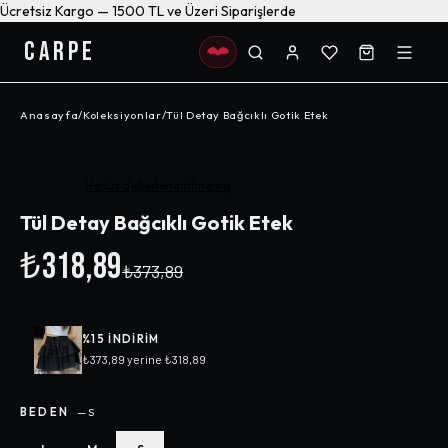
Ücretsiz Kargo — 1500 TL ve Üzeri Siparişlerde
CARPE
Anasayfa
/
Koleksiyonlar
/
Tül Detay Bağcıklı Gotik Etek
-%
15
Henüz değerlendirilmemiş
Tül Detay Bağcıklı Gotik Etek
₺318,89
₺373,89
%
15
INDIRIM
₺373,89
yerine
₺318,89
BEDEN
—
S