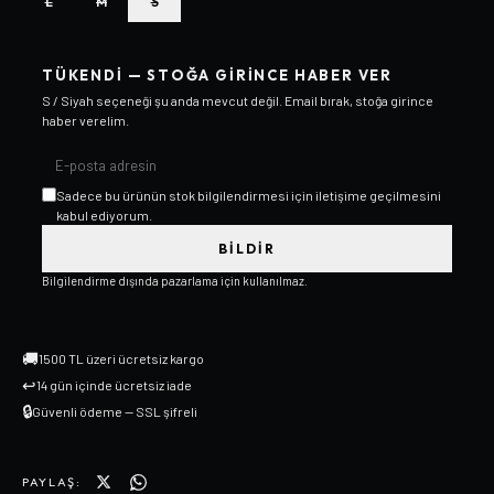
L
M
S
TÜKENDI — STOĞA GIRINCE HABER VER
S / Siyah
seçeneği şu anda mevcut değil. Email bırak, stoğa girince
haber verelim.
Sadece bu ürünün stok bilgilendirmesi için iletişime geçilmesini
kabul ediyorum.
BILDIR
Bilgilendirme dışında pazarlama için kullanılmaz.
🚚
1500 TL üzeri ücretsiz kargo
↩
14 gün içinde ücretsiz iade
🔒
Güvenli ödeme — SSL şifreli
PAYLAŞ: