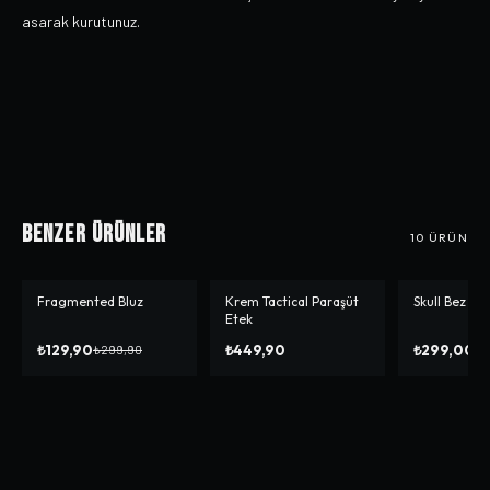
asarak kurutunuz.
Benzer Ürünler
10
ÜRÜN
Fragmented Bluz
Krem Tactical Paraşüt
Skull Bez Ça
-%
57
Etek
₺129,90
₺449,90
₺299,00
₺299,90