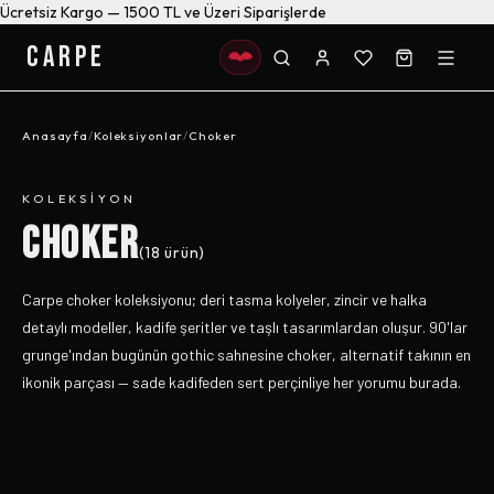
Ücretsiz Kargo — 1500 TL ve Üzeri Siparişlerde
CARPE
Anasayfa
/
Koleksiyonlar
/
Choker
KOLEKSIYON
CHOKER
(
18
ürün)
Carpe choker koleksiyonu; deri tasma kolyeler, zincir ve halka
detaylı modeller, kadife şeritler ve taşlı tasarımlardan oluşur. 90'lar
grunge'ından bugünün gothic sahnesine choker, alternatif takının en
ikonik parçası — sade kadifeden sert perçinliye her yorumu burada.