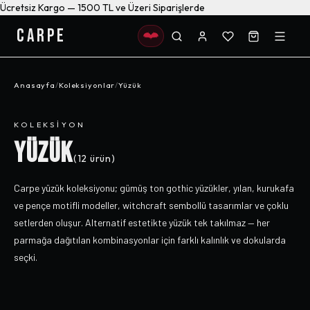
Ücretsiz Kargo — 1500 TL ve Üzeri Siparişlerde
CARPE
Anasayfa
/
Koleksiyonlar
/
Yüzük
KOLEKSIYON
YÜZÜK
(
12
ürün)
Carpe yüzük koleksiyonu; gümüş ton gothic yüzükler, yılan, kurukafa
ve pençe motifli modeller, witchcraft sembollü tasarımlar ve çoklu
setlerden oluşur. Alternatif estetikte yüzük tek takılmaz — her
parmağa dağıtılan kombinasyonlar için farklı kalınlık ve dokularda
seçki.